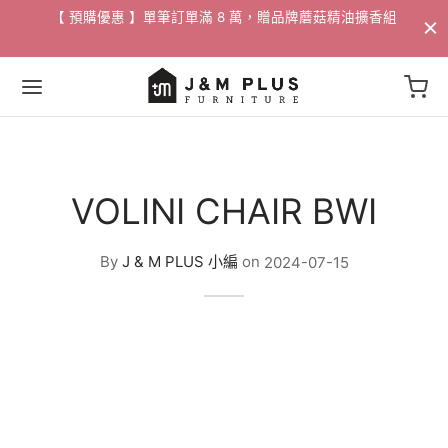
配送
【 預購優惠 】單筆訂單滿 8 萬，贈品牌蘑菇精油擴香組​
Back
Back
Back
Back
Back
Back
Back
Back
Back
VOLINI CHAIR BWI
家具
 / 邊桌
家飾
活動
By
J & M PLUS 小編
on
2024-07-15
沙發
燈飾
/ 花瓶
88折專區
沙發
桌
掛畫
專區
/ 邊桌
椅
選物
專區
椅
獨家 設計寢具