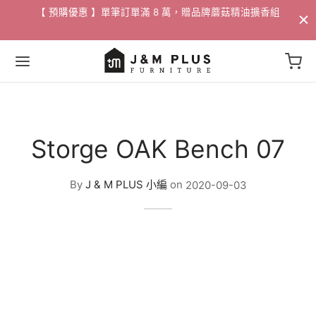
配送
【 預購優惠 】單筆訂單滿 8 萬，贈品牌蘑菇精油擴香組​
Back
Back
Back
Back
Back
Back
Back
Back
Back
Storge OAK Bench 07
家具
 / 邊桌
家飾
活動
By
J & M PLUS 小編
on
2020-09-03
沙發
燈飾
/ 花瓶
88折專區
沙發
桌
掛畫
專區
/ 邊桌
椅
選物
專區
椅
獨家 設計寢具