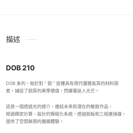
標籤:
系統櫃
,
床頭櫃
,
aluminum cabinet
,
aluminum furniture
,
邊櫃
,
組合櫃
,
bedside table
,
模組櫃
,
模組化家具
,
鋁櫃
,
side cabinet
描述
DOB 210
DOB 系列，始於對 ” 鋁 ” 這種具有現代優雅氣質的材料探
索，捕捉了鋁質的美學價值，閃耀著迷人光芒。