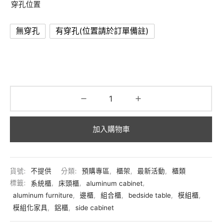
穿孔位置
無穿孔
有穿孔(位置請於訂單備註)
再累積
NT$
60,000
即可達到
整單免費宅配
門檻喔！
加入購物車
加入收藏！
貨號:
不提供
分類:
預購專區
,
櫃架
,
最新活動
,
櫃類