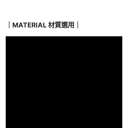
DOB 可客製的程度高，具有無限的模組化擴充性和多種門板
顏色，為使用者打造理想的模組化家具，客製櫃體的最佳選
擇。
｜MATERIAL
材質選用
｜