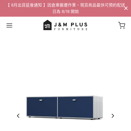
配送
【 預購優惠 】單筆訂單滿 8 萬，贈品牌蘑菇精油擴香組​
Back
Back
Back
Back
Back
Back
Back
Back
Back
家具
 / 邊桌
家飾
活動
沙發
燈飾
/ 花瓶
88折專區
沙發
桌
掛畫
專區
/ 邊桌
椅
選物
專區
椅
獨家 設計寢具