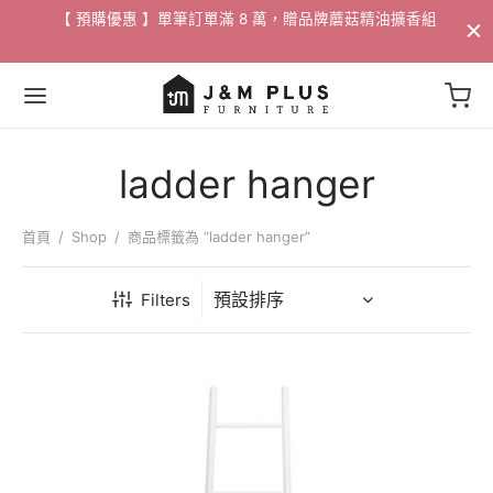
配送
【 預購優惠 】單筆訂單滿 8 萬，贈品牌蘑菇精油擴香組​
ladder hanger
Back
Back
Back
Back
Back
Back
Back
Back
Back
首頁
/
Shop
/
商品標籤為 “ladder hanger”
家具
 / 邊桌
家飾
活動
Filters
沙發
燈飾
/ 花瓶
88折專區
沙發
桌
掛畫
專區
/ 邊桌
椅
選物
專區
椅
獨家 設計寢具