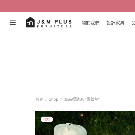
【 
關於我們
設計家具
首頁
/
Shop
/
商品標籤為 “露營墊”
-
10
%