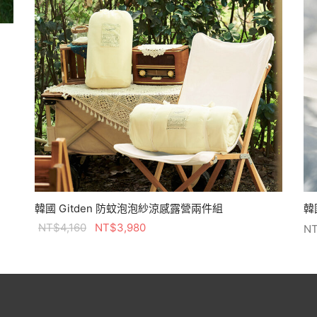
韓國 Gitden 防蚊泡泡紗涼感露營兩件組
韓
原始價格：
目前價格：
NT$
4,160
NT$
3,980
N
NT$4,160。
NT$3,980。