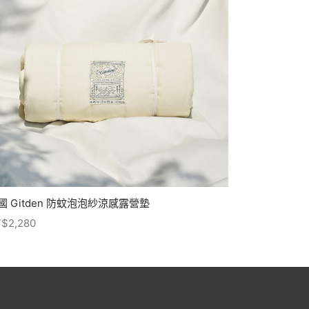
國 Gitden 防蚊泡泡紗涼感露營墊
T$
2,280