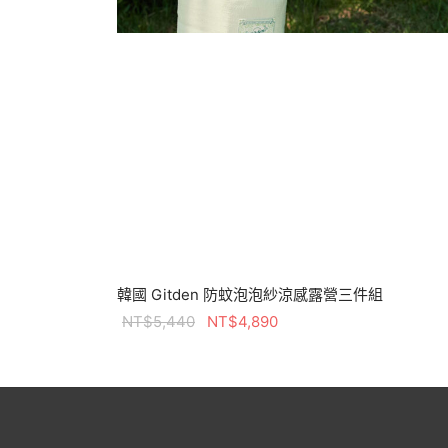
韓國 Gitden 防蚊泡泡紗涼感露營三件組
原始價格：
目前價格：
NT$
5,440
NT$
4,890
NT$5,440。
NT$4,890。