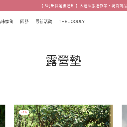
8月出貨延後通知 】因倉庫搬遷作業，現貨商品最快可預約配送日為 8/18
品味家飾
園藝
最新活動
THE JOOULY
露營墊
-
4
%