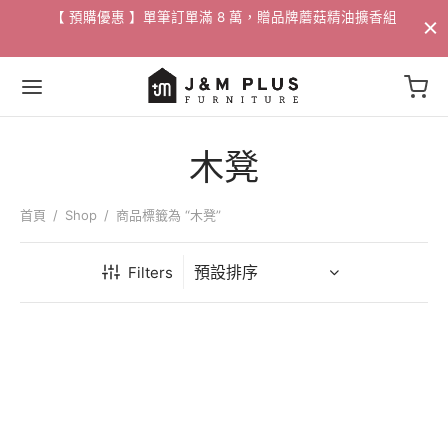
配送
【 預購優惠 】單筆訂單滿 8 萬，贈品牌蘑菇精油擴香組​
木凳
Back
Back
Back
Back
Back
Back
Back
Back
Back
首頁
/
Shop
/
商品標籤為 “木凳”
家具
 / 邊桌
家飾
活動
Filters
沙發
燈飾
/ 花瓶
88折專區
沙發
桌
掛畫
專區
/ 邊桌
椅
選物
專區
椅
獨家 設計寢具