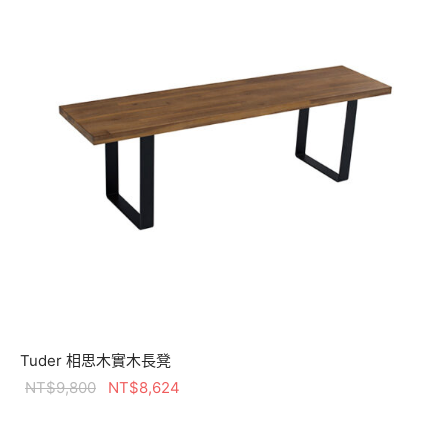
Tuder 相思木實木長凳
原始價格：
目前價格：
NT$
9,800
NT$
8,624
NT$9,800。
NT$8,624。