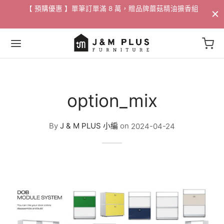
配送
【 預購優惠 】單筆訂單滿 8 萬，贈品牌蘑菇精油擴香組​
Back
Back
Back
Back
Back
Back
Back
Back
Back
option_mix
家具
 / 邊桌
家飾
活動
By
J & M PLUS 小編
on
2024-04-24
沙發
燈飾
/ 花瓶
88折專區
沙發
桌
掛畫
專區
/ 邊桌
椅
選物
專區
椅
獨家 設計寢具