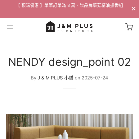
配送
【 預購優惠 】單筆訂單滿 8 萬，贈品牌蘑菇精油擴香組​
Back
Back
Back
Back
Back
Back
Back
Back
Back
NENDY design_point 02
家具
 / 邊桌
家飾
活動
By
J & M PLUS 小編
on
2025-07-24
沙發
燈飾
/ 花瓶
88折專區
沙發
桌
掛畫
專區
/ 邊桌
椅
選物
專區
椅
獨家 設計寢具